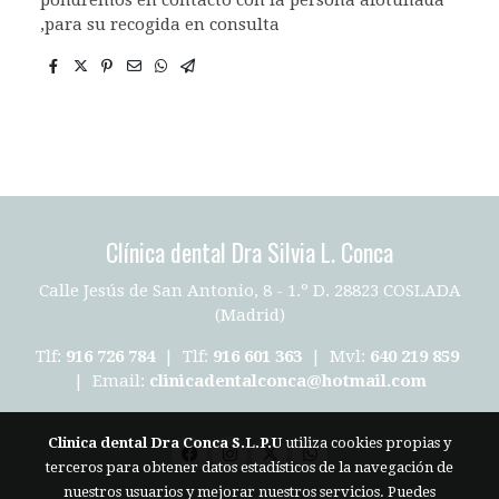
,para su recogida en consulta
Clínica dental Dra Silvia L. Conca
Calle Jesús de San Antonio, 8 - 1.º D. 28823 COSLADA
(Madrid)
Tlf:
916 726 784
| Tlf:
916 601 363
| Mvl:
640 219 859
| Email:
clinicadentalconca@hotmail.com
Clinica dental Dra Conca S.L.P.U
utiliza cookies propias y
terceros para obtener datos estadísticos de la navegación de
Aviso legal
nuestros usuarios y mejorar nuestros servicios. Puedes