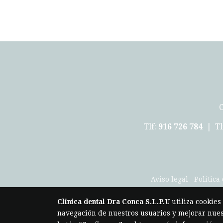
C
Tlf:
916 726 784
| Tl
Aviso legal
Política
Clinica dental Dra Conca S.L.P.U
utiliza cookies
navegación de nuestros usuarios y mejorar nuest