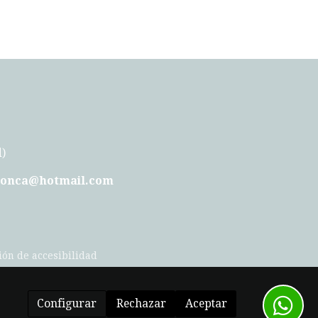
d)
lconca@hotmail.com
ión de accesibilidad
Configurar
Rechazar
Aceptar