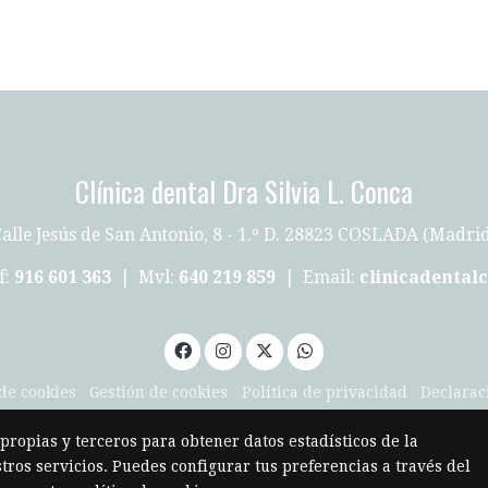
Clínica dental Dra Silvia L. Conca
alle Jesús de San Antonio, 8 - 1.º D. 28823 COSLADA (Madri
f:
916 601 363
| Mvl:
640 219 859
| Email:
clinicadenta
 de cookies
Gestión de cookies
Política de privacidad
Declarac
 propias y terceros para obtener datos estadísticos de la
ros servicios. Puedes configurar tus preferencias a través del