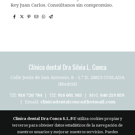
Rey Juan Carlos. Consúltanos sin compromiso.
Clínica dental Dra Silvia L. Conca
Calle Jesús de San Antonio, 8 - 1.º D. 28823 COSLADA
(Madrid)
Tlf:
916 726 784
| Tlf:
916 601 363
| Mvl:
640 219 859
| Email:
clinicadentalconca@hotmail.com
Clinica dental Dra Conca S.L.P.U
utiliza cookies propias y
terceros para obtener datos estadísticos de la navegación de
Aviso legal
nuestros usuarios y mejorar nuestros servicios. Puedes