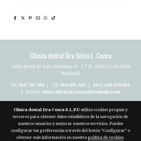
Clínica dental Dra Silvia L. Conca
Calle Jesús de San Antonio, 8 - 1.º D. 28823 COSLADA
(Madrid)
Tlf:
916 726 784
| Tlf:
916 601 363
| Mvl:
640 219 859
| Email:
clinicadentalconca@hotmail.com
Clinica dental Dra Conca S.L.P.U
utiliza cookies propias y
terceros para obtener datos estadísticos de la navegación de
Aviso legal
nuestros usuarios y mejorar nuestros servicios. Puedes
Política de cookies
configurar tus preferencias a través del botón “Configurar” o
Gestión de cookies
obtener más información en nuestra
política de cookies
.