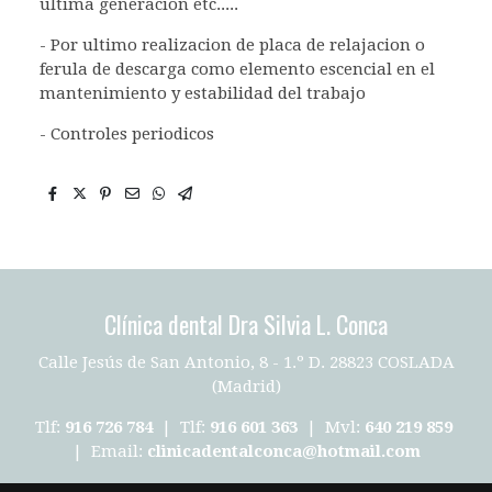
ultima generacion etc.....
- Por ultimo realizacion de placa de relajacion o
ferula de descarga como elemento escencial en el
mantenimiento y estabilidad del trabajo
- Controles periodicos
Clínica dental Dra Silvia L. Conca
Calle Jesús de San Antonio, 8 - 1.º D. 28823 COSLADA
(Madrid)
Tlf:
916 726 784
| Tlf:
916 601 363
| Mvl:
640 219 859
| Email:
clinicadentalconca@hotmail.com