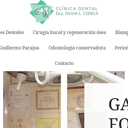
es Dentales
Cirugía bucal y regeneración ósea
Blanq
Guillermo Parajua
Odontología conservadora
Perio
Contacto
G
F